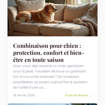
Combinaison pour chien :
protection, confort et bien-
être en toute saison
Avez-vous déjà observé un chien gambader
sous la pluie, ruisselant de boue ou grelottant
lors d'une sortie hivernale ? De nombreux
propriétaires se posent aujourd'hui la question
de l'utilité d'une co...
19 février 2026
6 min de lecture →