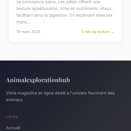
sa croissance saine. Les pâtés offrent une
texture appétissante, riche en nutriments vitaux,
facilitant ainsi la digestion. En explorant diverses
marq...
19 mars 2025
3 min de lecture →
Animalexplorationhub
Votre magazine en ligne dédié à l'univers fascinant des
animaux
LIENS
Accueil