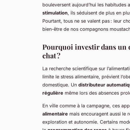
bouleversent aujourd’hui les habitudes a
stimulation
, ils séduisent de plus en pl
Pourtant, tous ne se valent pas : leur c
bien-être de nos compagnons moustach
Pourquoi investir dans un 
chat ?
La recherche scientifique sur l’alimenta
limite le stress alimentaire, prévient l’o
domestique. Un
distributeur automati
régulière
même lors des absences prol
En ville comme à la campagne, ces app
alimentaire
mais encouragent aussi le r
exploration et autonomie. Certains mo
la
programmation des repas
à heure fix