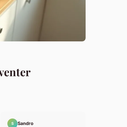
nventer
Sandro
S