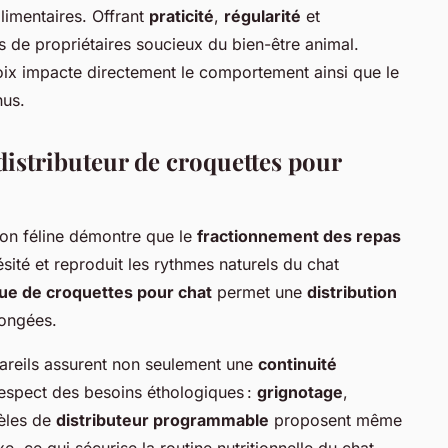
limentaires. Offrant
praticité
,
régularité
et
us de propriétaires soucieux du bien-être animal.
hoix impacte directement le comportement ainsi que le
us.
distributeur de croquettes pour
tion féline démontre que le
fractionnement des repas
bésité et reproduit les rythmes naturels du chat
que de croquettes pour chat
permet une
distribution
ongées.
areils assurent non seulement une
continuité
espect des besoins éthologiques :
grignotage
,
dèles de
distributeur programmable
proposent même
e, ce qui sécurise la routine nutritionnelle du chat