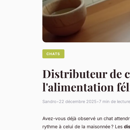
CHATS
Distributeur de c
l'alimentation fé
Sandro
•
22 décembre 2025
•
7 min de lectur
Avez-vous déjà observé un chat attend
rythme à celui de la maisonnée ? Les
di